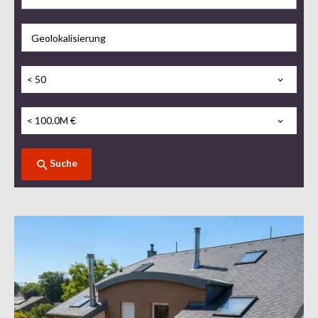
Geolokalisierung
< 50
< 100.0M €
Suche