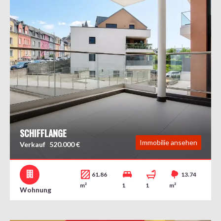
SCHIFFLANGE
Immobilie ansehen
Verkauf
520.000 €
61.86
13.74
m²
1
1
m²
Wohnung