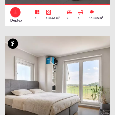
6
103.61 m²
2
1
113.85 m²
Duplex
Exklusiv