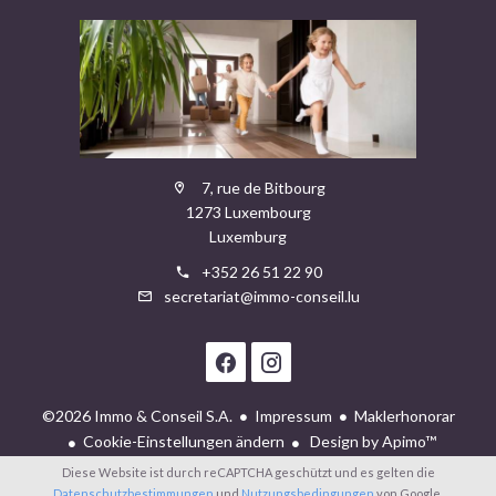
7, rue de Bitbourg
1273 Luxembourg
Luxemburg
+352 26 51 22 90
secretariat@immo-conseil.lu
©2026 Immo & Conseil S.A.
Impressum
Maklerhonorar
Cookie-Einstellungen ändern
Design by
Apimo™
Diese Website ist durch reCAPTCHA geschützt und es gelten die
Datenschutzbestimmungen
und
Nutzungsbedingungen
von Google.