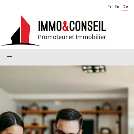
Fr
En
De