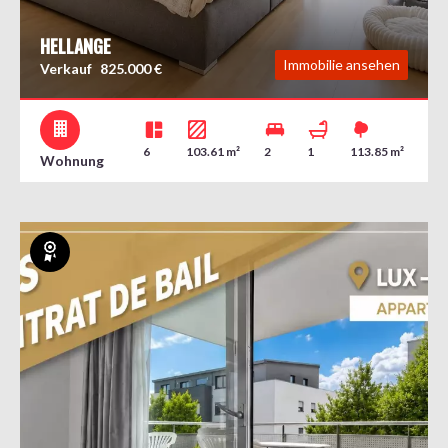
HELLANGE
Immobilie ansehen
Verkauf
825.000 €
6
103.61 m²
2
1
113.85 m²
Wohnung
Exklusiv