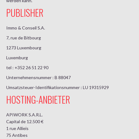
werden kann.
PUBLISHER
Immo & Conseil S.A.
7, rue de Bitbourg
1273 Luxembourg
Luxemburg
tel : +352 26 51 22 90
Unternehmensnummer : B 88047
Umsatzsteuer-Identifikationsnummer : LU 19315929
HOSTING-ANBIETER
APIWORK S.A.R.L.
Capital de 12.500 €
1 rue Allieis
75 Antibes