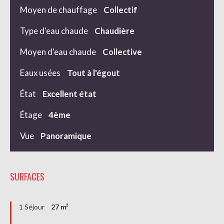
Moyen de chauffage
Collectif
Type d'eau chaude
Chaudière
Moyen d'eau chaude
Collective
Eaux usées
Tout à l'égout
État
Excellent état
Étage
4ème
Vue
Panoramique
SURFACES
1 Séjour
27 m²