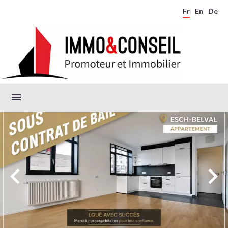
Fr
En
De