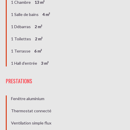
1 Chambre
13 m²
1 Salle de bains
4 m²
1 Débarras
2 m²
1 Toilettes
2 m²
1 Terrasse
6 m²
1 Hall d'entrée
3 m²
PRESTATIONS
Fenêtre aluminium
Thermostat connecté
Ventilation simple flux