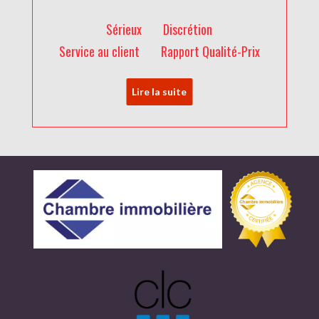
Sérieux
Discrétion
Service au client
Rapport Qualité-Prix
Lire la suite