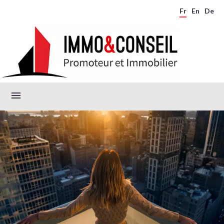
Fr
En
De