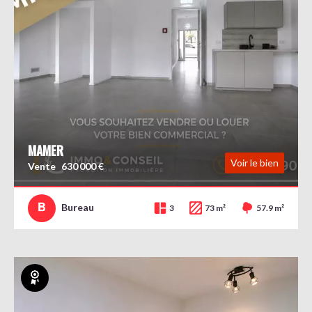
MAMER
Voir le bien
Vente
630 000 €
Bureau
3
73 m²
57.9 m²
Exclusivité