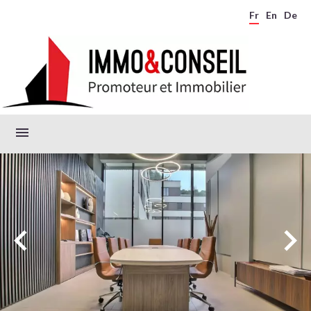
Fr
En
De