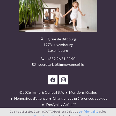
7, rue de Bitbourg
1273 Luxembourg
Luxembourg
+352 26 51 22 90
secretariat@immo-conseil.lu
©2026 Immo & Conseil S.A.
Mentions légales
Honoraires d'agence
Changer ses préférences cookies
Design by
Apimo™
Ce site est protégé par reCAPTCHA et les règles de
confidentialité
et les