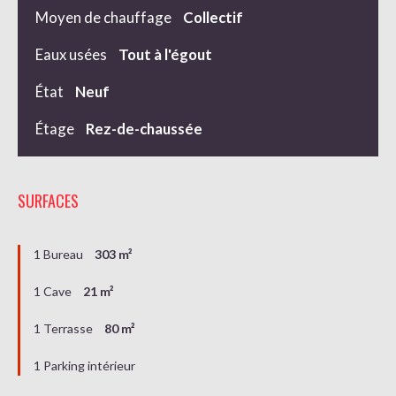
Moyen de chauffage
Collectif
Eaux usées
Tout à l'égout
État
Neuf
Étage
Rez-de-chaussée
SURFACES
1 Bureau
303 m²
1 Cave
21 m²
1 Terrasse
80 m²
1 Parking intérieur