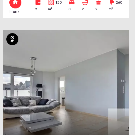
150
260
9
m²
3
2
2
m²
Haus
Exklusiv