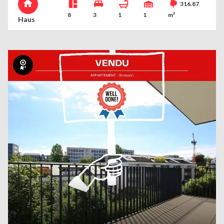
316.87
8
3
1
1
m²
Haus
Exklusiv