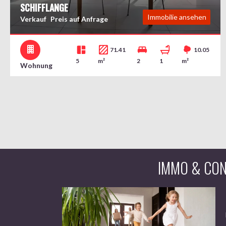
SCHIFFLANGE
Immobilie ansehen
Verkauf
Preis auf Anfrage
71.41
10.05
5
m²
2
1
m²
Wohnung
IMMO & CONS