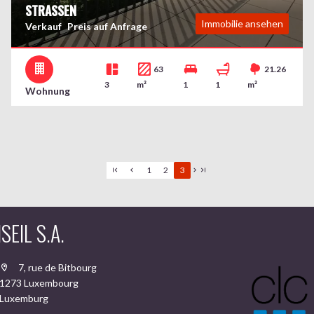
STRASSEN
Immobilie ansehen
Verkauf
Preis auf Anfrage
63
21.26
3
m²
1
1
m²
Wohnung
1
2
3
EIL S.A.
7, rue de Bitbourg
1273 Luxembourg
Luxemburg