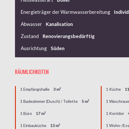
Energieträger der Warmwasserbereitung
Individ
Abwasser
Kanalisation
Zustand
Renovierungsbedürftig
Ausrichtung
Süden
RÄUMLICHKEITEN
1 Empfangshalle
3 m²
1 Küche
11
1 Badezimmer (Dusch) / Toilette
5 m²
1 Waschrau
1 Büro
17 m²
1 Korridor
1 Einbauküche
13 m²
1 Wohn-/Es