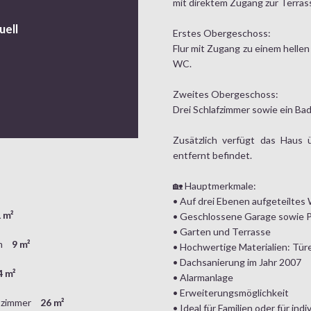
mit direktem Zugang zur Terras
uell
Erstes Obergeschoss:
Flur mit Zugang zu einem hell
WC.
Zweites Obergeschoss:
Drei Schlafzimmer sowie ein B
Zusätzlich verfügt das Haus 
entfernt befindet.
🏡 Hauptmerkmale:
• Auf drei Ebenen aufgeteilte
 m²
• Geschlossene Garage sowie P
• Garten und Terrasse
m
9 m²
• Hochwertige Materialien: Tür
• Dachsanierung im Jahr 2007
4 m²
• Alarmanlage
• Erweiterungsmöglichkeit
szimmer
26 m²
• Ideal für Familien oder für in