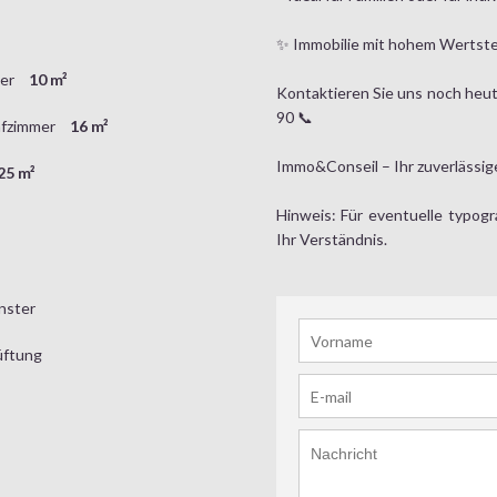
✨ Immobilie mit hohem Wertste
mer
10 m²
Kontaktieren Sie uns noch heut
90 📞
afzimmer
16 m²
Immo&Conseil – Ihr zuverlässige
25 m²
Hinweis: Für eventuelle typogr
Ihr Verständnis.
nster
üftung