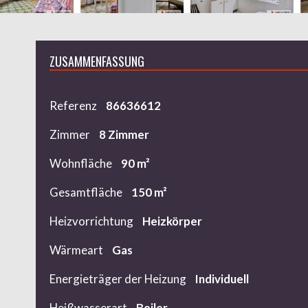
ZUSAMMENFASSUNG
Referenz
86636612
Zimmer
8 Zimmer
Wohnfläche
90 m²
Gesamtfläche
150 m²
Heizvorrichtung
Heizkörper
Wärmeart
Gas
Energieträger der Heizung
Individuell
Heißwasserart
Boiler