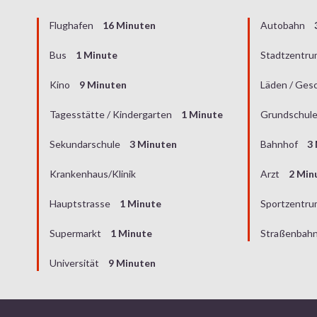
Flughafen
16 Minuten
Autobahn
Bus
1 Minute
Stadtzentr
Kino
9 Minuten
Läden / Ges
Tagesstätte / Kindergarten
1 Minute
Grundschul
Sekundarschule
3 Minuten
Bahnhof
3
Krankenhaus/Klinik
Arzt
2 Min
Hauptstrasse
1 Minute
Sportzentr
Supermarkt
1 Minute
Straßenbah
Universität
9 Minuten