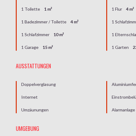
1 Toilette
1 m²
1 Flur
4 m²
1 Badezimmer / Toilette
4 m²
1 Schlafzim
1 Schlafzimmer
10 m²
1 Elternschl
1 Garage
15 m²
1 Garten
2
AUSSTATTUNGEN
Doppelverglasung
Aluminiumfe
Internet
Einstrombel
Umzäunungen
Alarmanlage
UMGEBUNG