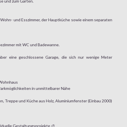
se und zum Garten.
en Wohn- und Esszimmer, der Hauptküche sowie einem separaten
adezimmer mit WC und Badewanne.
über eine geschlossene Garage, die sich nur wenige Meter
s Wohnhaus
arkmöglichkeiten in unmittelbarer Nähe
en, Treppe und Küche aus Holz, Aluminiumfenster (Einbau 2000)
dividuelle Gestaltungsprojekte 🎨