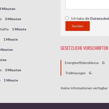
3 Minuten
Ich habe die
Datenschu
um
3 Minuten
Senden
chäfte
1 Minute
e
1 Minute
GESETZLICHE VORSCHRIFTEN
 Minuten
uten
Energieeffizienzklasse
G
um
3 Minuten
Treibhausgas
G
n
1 Minute
Keine Informationen verfügbar